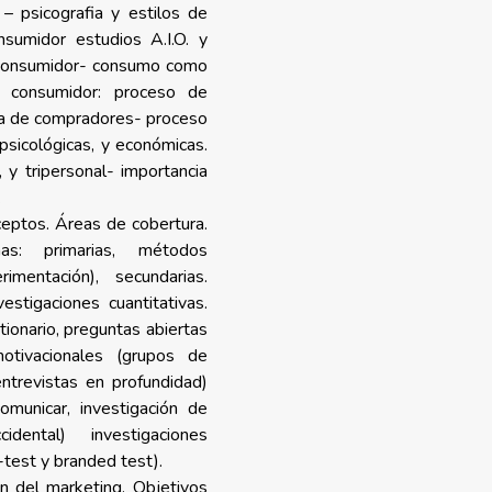
– psicografia y estilos de
nsumidor estudios A.I.O. y
l consumidor- consumo como
El consumidor: proceso de
ía de compradores- proceso
 psicológicas, y económicas.
 y tripersonal- importancia
.
eptos. Áreas de cobertura.
as: primarias, métodos
rimentación), secundarias.
vestigaciones cuantitativas.
ionario, preguntas abiertas
motivacionales (grupos de
ntrevistas en profundidad)
omunicar, investigación de
dental) investigaciones
test y branded test).
n del marketing. Objetivos