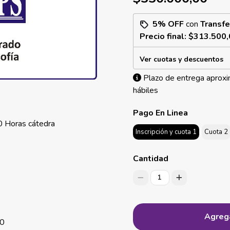
5% OFF
con
Transfe
Precio final:
$313.500,
Ver cuotas y descuentos
Plazo de entrega aproxi
hábiles
Pago En Linea
 Horas cátedra
Inscripción y cuota 1
Cuota 2
Cantidad
1
Agrega
00