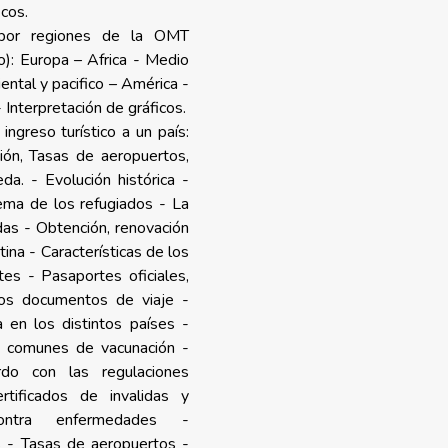
icos.
 por regiones de la OMT
o): Europa – Africa - Medio
iental y pacifico – América -
Interpretación de gráficos.
ngreso turístico a un país:
ión, Tasas de aeropuertos,
a. - Evolución histórica -
ema de los refugiados - La
das - Obtención, renovación
ina - Características de los
es - Pasaportes oficiales,
ros documentos de viaje -
a en los distintos países -
s comunes de vacunación -
do con las regulaciones
rtificados de invalidas y
ontra enfermedades -
 - Tasas de aeropuertos -