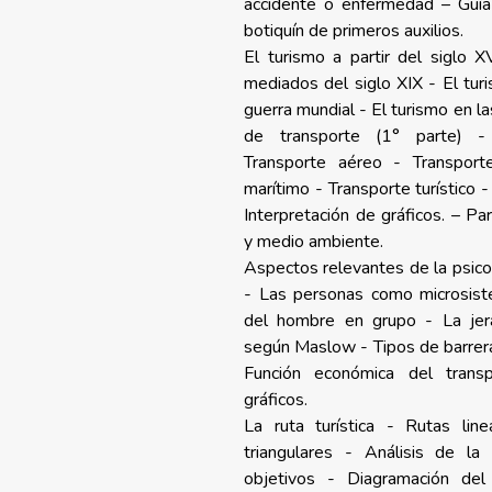
accidente o enfermedad – Guía
botiquín de primeros auxilios.
El turismo a partir del siglo X
mediados del siglo XIX - El tur
guerra mundial - El turismo en l
de transporte (1° parte) - 
Transporte aéreo - Transport
marítimo - Transporte turístico 
Interpretación de gráficos. – P
y medio ambiente.
Aspectos relevantes de la psico
-
Las personas como microsis
del hombre en grupo - La jer
según Maslow - Tipos de barrera
Función económica del transp
gráficos.
La ruta turística - Rutas lin
triangulares - Análisis de l
objetivos - Diagramación del 